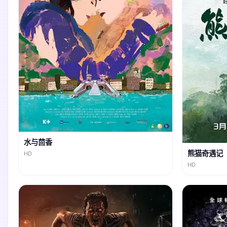
水与茴香
熊猫奇遇记
HD
HD