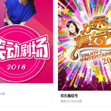
16期
欢乐集结号
更新20240916期