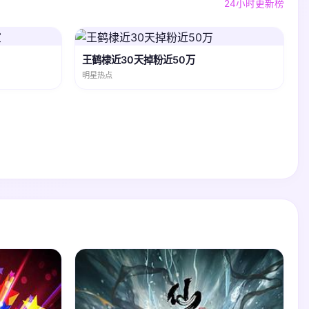
24小时更新榜
王鹤棣近30天掉粉近50万
明星热点