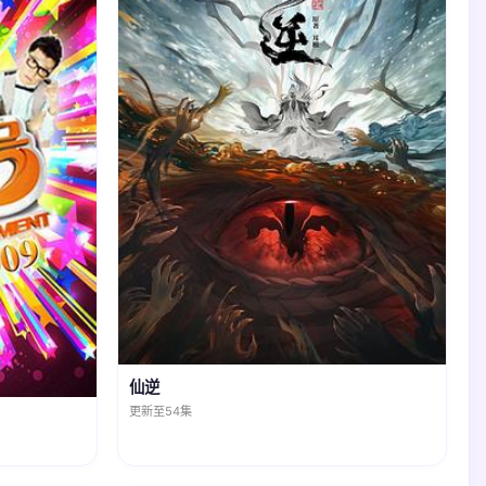
仙逆
更新至54集