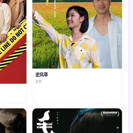
逆风草
正片